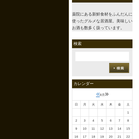
薬院にある新鮮食材をふんだんに
使ったグルメな居酒屋。美味しい
お酒も数多く扱っています。
検索
カレンダー
«
»
8月
日
月
火
水
木
金
土
1
2
3
4
5
6
7
8
9
10
11
12
13
14
15
16
17
18
19
20
21
22